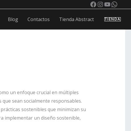
Instagram
YouTub
What
Blog
Contactos
Tienda Abstract
TIENDA
omo un enfoque crucial en múltiples
es que sean socialmente responsables.
 prácticas sostenibles que minimizan su
ara implementar un diseño sostenible,