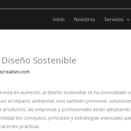
Inicio
Nosotros
Servicios
 Diseño Sostenible
screativo.com
 está en aumento, el diseño sostenible se ha consolidado c
ducir el impacto ambiental, sino también promover solucion
de productos, las empresas y profesionales están adoptando
undidad los conceptos, principios y estrategias esenciales p
caciones prácticas.