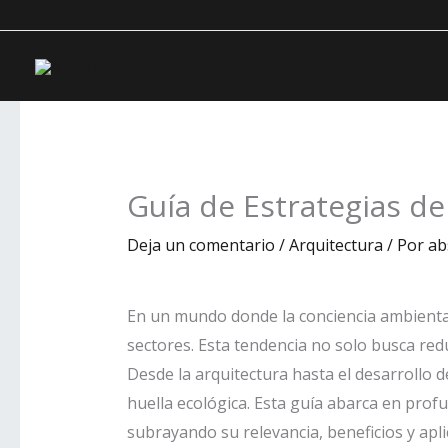
Ir
contenido
al
contenido
Guía de Estrategias de
Deja un comentario
/
Arquitectura
/ Por
ab
En un mundo donde la conciencia ambiental
sectores. Esta tendencia no solo busca re
Desde la arquitectura hasta el desarrollo 
huella ecológica. Esta guía abarca en prof
subrayando su relevancia, beneficios y apli