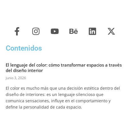
F
I
Y
B
L
X
a
n
o
e
i
-
c
s
u
h
n
t
Contenidos
e
t
t
a
k
w
b
a
u
n
e
i
El lenguaje del color: cómo transformar espacios a través
o
g
b
c
d
t
del diseño interior
o
r
e
e
i
t
junio 3, 2026
k
a
n
e
El color es mucho más que una decisión estética dentro del
-
m
r
diseño de interiores: es un lenguaje silencioso que
f
comunica sensaciones, influye en el comportamiento y
define la personalidad de cada espacio.