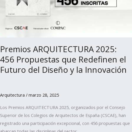
que
Redefinen
el
Futuro
del
Diseño
Premios ARQUITECTURA 2025:
y
456 Propuestas que Redefinen el
la
Innovación
Futuro del Diseño y la Innovación
Arquitectura
/
marzo 28, 2025
Los Premios ARQUITECTURA 2025, organizados por el Consejo
Superior de los Colegios de Arquitectos de España (CSCAE), han
registrado una participación excepcional, con 456 propuestas que
abarcan todas las disciplinas del sector.