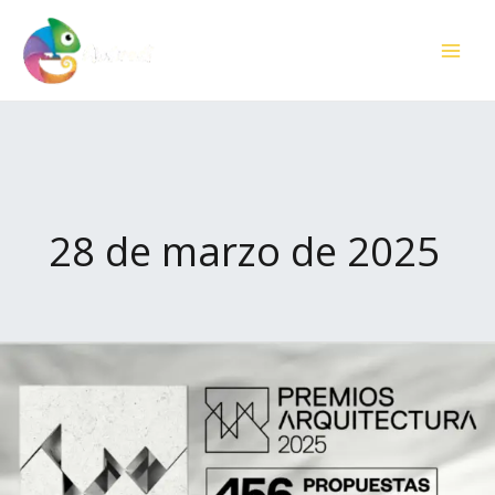
Ir
contenido
al
contenido
28 de marzo de 2025
Premios
ARQUITECTURA
2025:
456
Propuestas