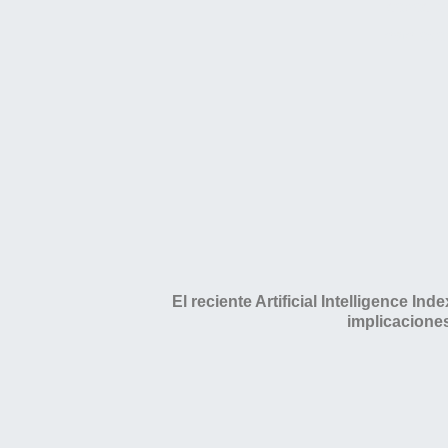
capacida
este ava
El reciente Artificial Intelligence I
implicacione