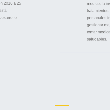
en 2016 a 25
médico, la in
está
tratamientos
desarrollo
personales i
gestionar mej
tomar medic
saludables.