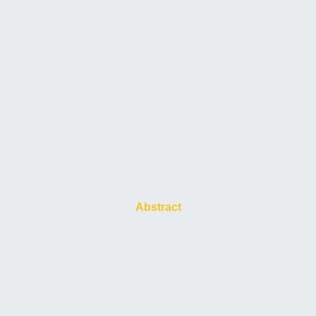
Abstract
ncia Artificial 2024: Avances Sorprendentes, Desafíos Éticos Y El Futuro De La T
anorama Actual de la IA: Entre el Asombro y la Incertidumb
igencia artificial (IA) está transformando radicalmente nuestro 
4. Desde chatbots conversacionales hasta algoritmos que sup