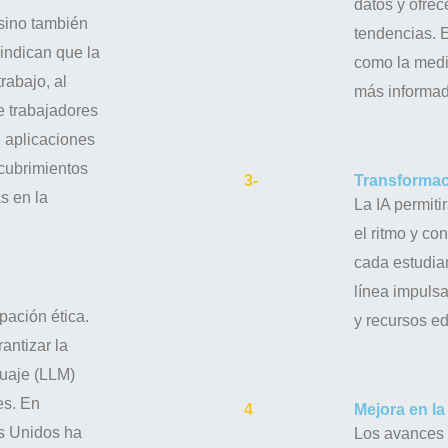
datos y ofre
 sino también
tendencias. 
 indican que la
como la medi
rabajo, al
más informad
e trabajadores
o, aplicaciones
ubrimientos
3-
Transformac
s en la
La IA permit
el ritmo y co
cada estudia
línea impulsa
pación ética.
y recursos e
antizar la
uaje (LLM)
es. En
4
Mejora en la
s Unidos ha
Los avances 