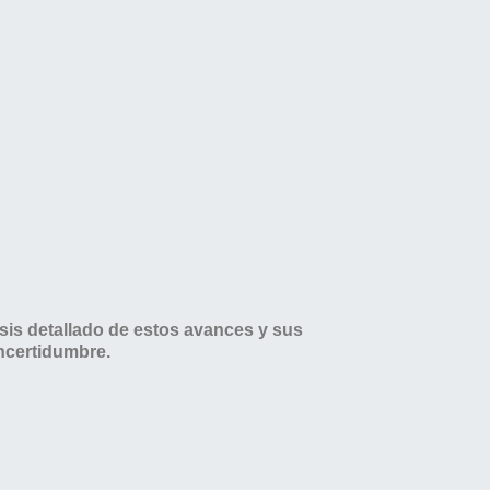
 embargo,
 sociales
lisis detallado de estos avances y sus
ncertidumbre.