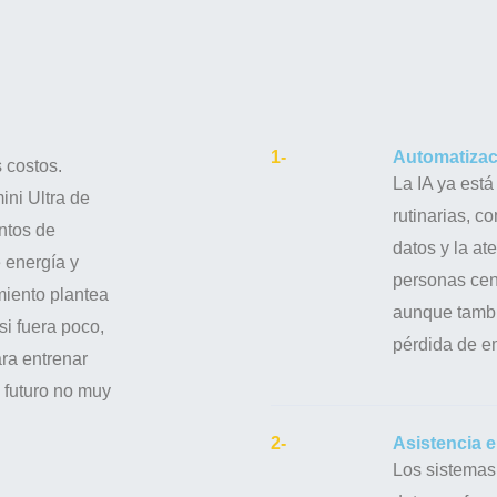
1-
Automatizaci
 costos.
La IA ya est
ni Ultra de
rutinarias, c
ntos de
datos y la ate
 energía y
personas cent
miento plantea
aunque tambi
si fuera poco,
pérdida de em
ra entrenar
 futuro no muy
2-
Asistencia e
Los sistemas