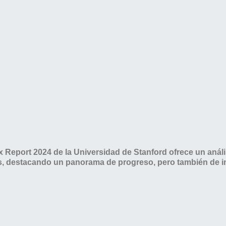
des humanas, la evolución tecnológica es impresionante. Sin
nce vertiginoso también presenta desafíos éticos, económicos y
que nos llevan a un futuro lleno de incógnitas.
ndex Report 2024 de la Universidad de Stanford ofrece un aná
s, destacando un panorama de progreso, pero también de i