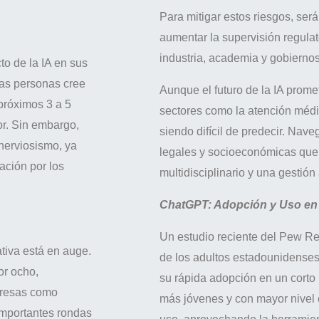
Para mitigar estos riesgos, será
aumentar la supervisión regulat
industria, academia y gobiernos
to de la IA en sus
las personas cree
Aunque el futuro de la IA prom
próximos 3 a 5
sectores como la atención médica
or. Sin embargo,
siendo difícil de predecir. Nave
nerviosismo, ya
legales y socioeconómicas que 
ción por los
multidisciplinario y una gestión
ChatGPT: Adopción y Uso en
Un estudio reciente del Pew R
ativa está en auge.
de los adultos estadounidense
or ocho,
su rápida adopción en un corto
presas como
más jóvenes y con mayor nivel 
importantes rondas